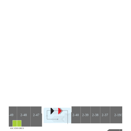
2-47
2-40
2-39
2-38
2-37
2-49
2-48
2-19/36
A
S
C
E
N
S
O
R
E
S