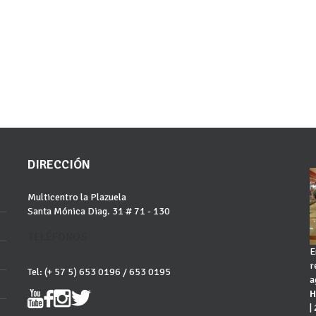
U
E
A
D
E
R
O
P
A
R
Q
U
E
A
D
E
R
O
DIRECCIÓN
Multicentro la Plazuela
Santa Mónica Diag. 31 # 71 - 130
TELÉFONOS
E
r
Tel: (+ 57 5) 653 0196 / 653 0195
a
H
|