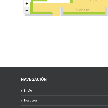
P
A
R
Q
U
E
A
D
E
R
O
P
A
R
Q
U
E
A
D
E
R
O
NAVEGACIÓN
Inicio
Nosotros