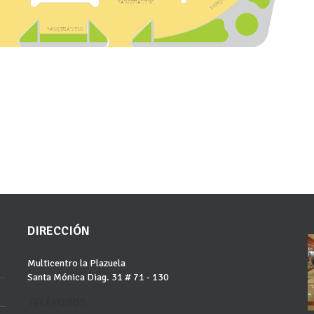
Q
P
A
R
Q
U
E
A
D
E
R
O
R
A
P
P
A
R
Q
U
E
A
D
E
R
O
DIRECCIÓN
Multicentro la Plazuela
Santa Mónica Diag. 31 # 71 - 130
TELÉFONOS