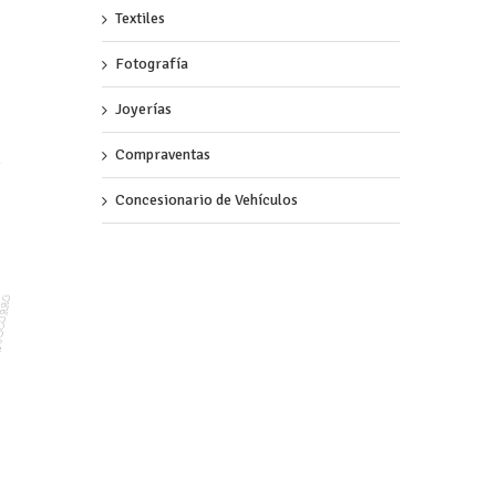
Textiles
Fotografía
Joyerías
Compraventas
Concesionario de Vehículos
O
R
R
O
C
O
S
L
A
A