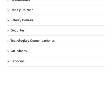
Ropa y Calzado
Salud y Belleza
Deportes
Tecnología y Comunicaciones
Variedades
Servicios
Almacenes de Cadena
Hogar
Papelerías y Librerías
Bancos y Servicios Públicos