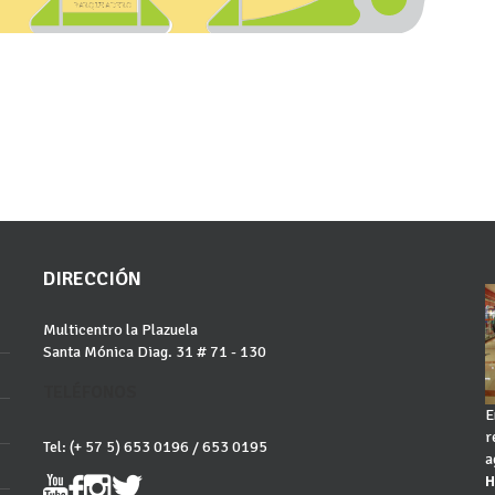
P
A
R
Q
U
E
A
D
E
R
O
DIRECCIÓN
Multicentro la Plazuela
Santa Mónica Diag. 31 # 71 - 130
TELÉFONOS
E
r
Tel: (+ 57 5) 653 0196 / 653 0195
a
H