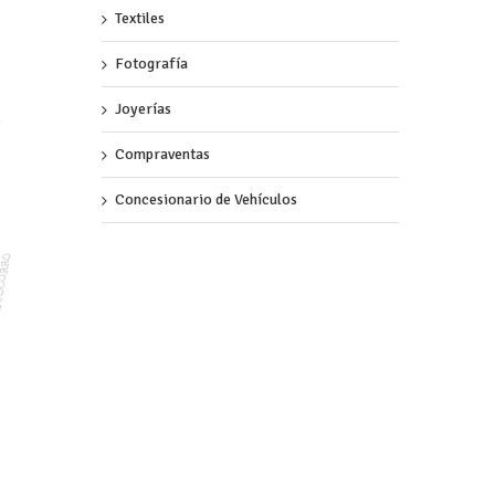
Textiles
Fotografía
Joyerías
Compraventas
Concesionario de Vehículos
O
R
R
O
C
O
S
L
A
A