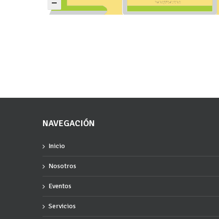
P
A
R
Q
U
E
A
D
E
R
O
NAVEGACIÓN
Inicio
Nosotros
Eventos
Servicios